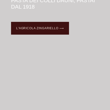
PASTA DEI COLLI DAUNI, PASTAI
DAL 1918
L'AGRICOLA ZINGARIELLO ⟶